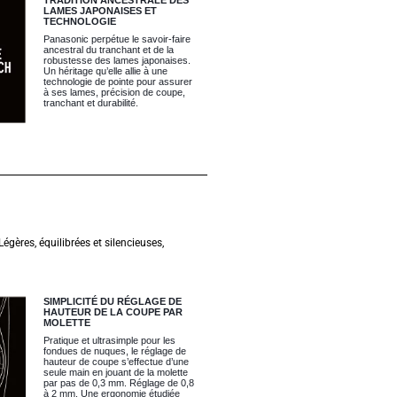
LAMES JAPONAISES ET
TECHNOLOGIE
Panasonic perpétue le savoir-faire
ancestral du tranchant et de la
robustesse des lames japonaises.
Un héritage qu’elle allie à une
technologie de pointe pour assurer
à ses lames, précision de coupe,
tranchant et durabilité.
gères, équilibrées et silencieuses,
SIMPLICITÉ DU RÉGLAGE DE
HAUTEUR DE LA COUPE PAR
MOLETTE
Pratique et ultrasimple pour les
fondues de nuques, le réglage de
hauteur de coupe s’effectue d’une
seule main en jouant de la molette
par pas de 0,3 mm. Réglage de 0,8
à 2 mm. Une ergonomie étudiée