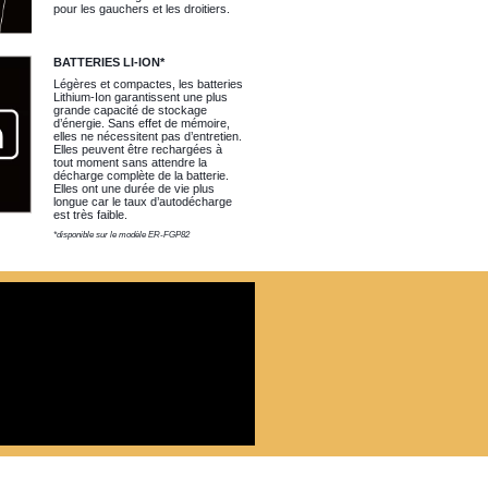
pour les gauchers et les droitiers.
BATTERIES LI-ION*
Légères et compactes, les batteries
Lithium-Ion garantissent une plus
grande capacité de stockage
d’énergie. Sans effet de mémoire,
elles ne nécessitent pas d’entretien.
Elles peuvent être rechargées à
tout moment sans attendre la
décharge complète de la batterie.
Elles ont une durée de vie plus
longue car le taux d’autodécharge
est très faible.
*disponible sur le modèle ER-FGP82