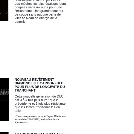
Les mèches les plus épaisses sont
coupées sans à-coups pour une
finition nette. Une grande douceur
de coupe sans aucune perte de
vitesse.
iveau de charge de la
batterie.
NOUVEAU REVÊTEMENT
DIAMOND LIKE CARBON (DLC)
POUR PLUS DE LONGÉVITÉ DU
TRANCHANT
Cette nouvelle génération de DLC
est 3 à 4 fois plus dure* que la
précédente et 2 fois plus résistante
que les lames traditionnelles en
acier.
(*en comparaison à la X-Taper Blade sur
le modèle ER-GP80, selon les tests
Panasonic)
TRADITION ANCESTRALE DES