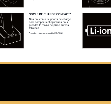
SOCLE DE CHARGE COMPACT*
Nos nouveaux supports de charge
sont compacts et optimisés pour
prendre le moins de place sur les
tablettes.
*
pas disponible sur le modèle ER-GP30