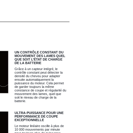
UN CONTRÔLE CONSTANT DU
MOUVEMENT DES LAMES QUEL
QUE SOIT L’ÉTAT DE CHARGE
DE LA BATTERIE
Grâce à un capteur intégré, le
contrôle constant peut détecter la
densité du cheveu pour adapter
ensuite automatiquement la
puissance du moteur. Cela permet
de garder toujours la même
constance de coupe et régularité du
mouvement des lames, quel que
soit le niveau de charge de la
batterie.
ULTRA-PUISSANCE POUR UNE
PERFORMANCE DE COUPE
EXCEPTIONNELLE
Le moteur linéaire oscille à plus de
10 000 mouvements par minute
pour toujours plus de puissance.