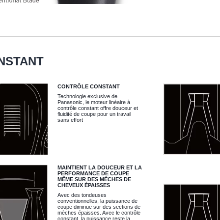
NSTANT
CONTRÔLE CONSTANT
Technologie exclusive de
Panasonic, le moteur linéaire à
contrôle constant offre douceur et
fluidité de coupe pour un travail
sans effort
MAINTIENT LA DOUCEUR ET LA
PERFORMANCE DE COUPE
MÊME SUR DES MÈCHES DE
CHEVEUX ÉPAISSES
Avec des tondeuses
conventionnelles, la puissance de
coupe diminue sur des sections de
mèches épaisses. Avec le contrôle
constant, la puissance reste la