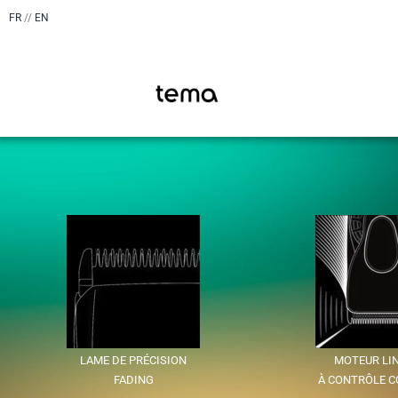
FR
//
EN
LAME DE PRÉCISION
MOTEUR LIN
FADING
À CONTRÔLE 