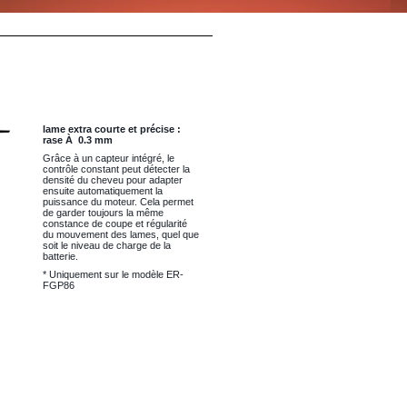
lame extra courte et précise :
rase À 0.3 mm
Grâce à un capteur intégré, le
contrôle constant peut détecter la
densité du cheveu pour adapter
ensuite automatiquement la
puissance du moteur. Cela permet
de garder toujours la même
constance de coupe et régularité
du mouvement des lames, quel que
soit le niveau de charge de la
batterie.
* Uniquement sur le modèle ER-
FGP86