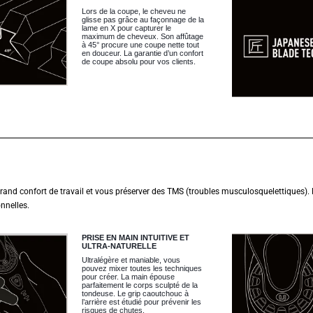
Lors de la coupe, le cheveu ne
glisse pas grâce au façonnage de la
lame en X pour capturer le
maximum de cheveux. Son affûtage
à 45° procure une coupe nette tout
en douceur. La garantie d’un confort
de coupe absolu pour vos clients.
and confort de travail et vous préserver des TMS (troubles musculosquelettiques). Lé
nnelles.
PRISE EN MAIN INTUITIVE ET
ULTRA-NATURELLE
Ultralégère et maniable, vous
pouvez mixer toutes les techniques
pour créer. La main épouse
parfaitement le corps sculpté de la
tondeuse. Le grip caoutchouc à
l’arrière est étudié pour prévenir les
risques de chutes.