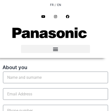
FR
//
EN
Contact form for
professionals